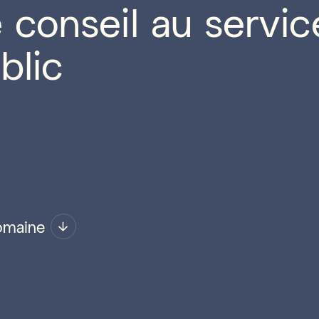
 conseil au servic
blic
omaine