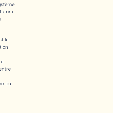
système
futurs.
s
t la
tion
 a
entre
me ou