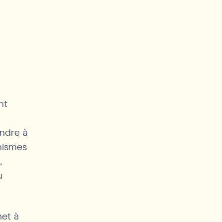
nt
ondre à
nismes
,
u
met à