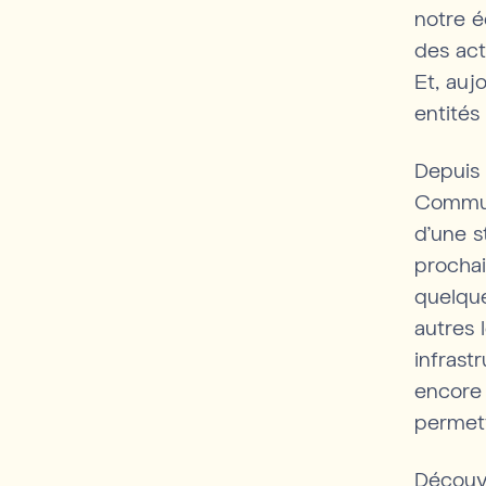
notre 
des act
Et, auj
entités
Depuis 
Communa
d’une s
prochai
quelqu
autres
infrast
encore 
permett
Découvr