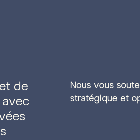
et de
Nous vous soute
stratégique et o
t avec
ivées
ns