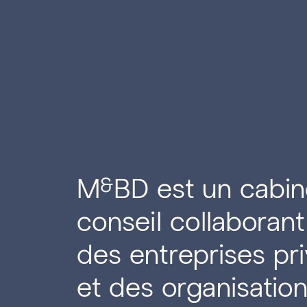
M
BD est un cabin
&
conseil collaboran
des entreprises pr
et des organisatio