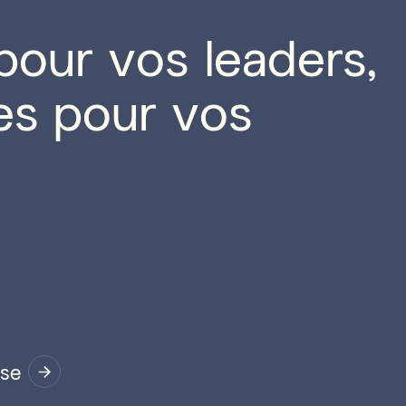
pour vos leaders,
es pour vos
ise