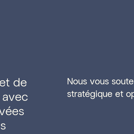
et de
Nous vous soute
stratégique et o
t avec
ivées
ns