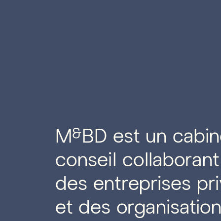
M
BD est un cabin
&
conseil collaboran
des entreprises pr
et des organisatio