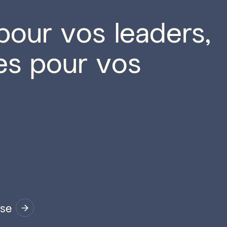
pour vos leaders,
es pour vos
ise